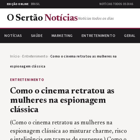
EDIÇÃO ONLINE
· BRASIL
NOTÍCIAS TODOS OS DIAS
O Sertão
Notícias
Notícias todos os dias
NOTÍCIAS
SAÚDE
MARKETING
ENTRETENIMENTO
GERAL
Início
›
Entretenimento
›
Como o cinema retratou as mulheres na
espionagem clássica
ENTRETENIMENTO
Como o cinema retratou as
mulheres na espionagem
clássica
(Como o cinema retratou as mulheres na
espionagem clássica ao misturar charme, risco
e inteligência em tramas de suspense.) Como o