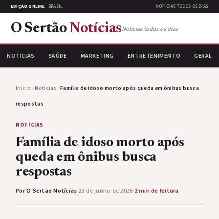
EDIÇÃO ONLINE
· BRASIL
NOTÍCIAS TODOS OS DIAS
O Sertão
Notícias
Notícias todos os dias
NOTÍCIAS
SAÚDE
MARKETING
ENTRETENIMENTO
GERAL
Início
›
Notícias
›
Família de idoso morto após queda em ônibus busca
respostas
NOTÍCIAS
Família de idoso morto após
queda em ônibus busca
respostas
Por O Sertão Notícias
·
23 de junho de 2026
·
2 min de leitura