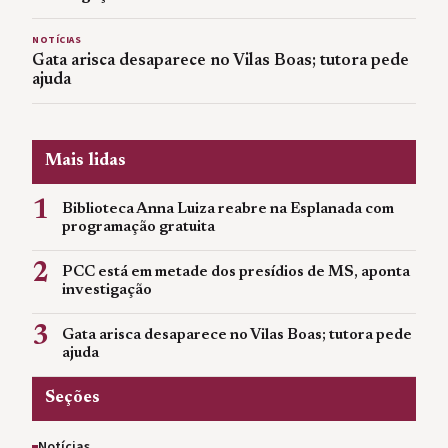
NOTÍCIAS
Gata arisca desaparece no Vilas Boas; tutora pede
ajuda
Mais lidas
1
Biblioteca Anna Luiza reabre na Esplanada com
programação gratuita
2
PCC está em metade dos presídios de MS, aponta
investigação
3
Gata arisca desaparece no Vilas Boas; tutora pede
ajuda
Seções
Notícias