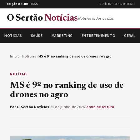
EDIÇÃO ONLINE
· BRASIL
NOTÍCIAS TODOS OS DIAS
O Sertão
Notícias
Notícias todos os dias
NOTÍCIAS
SAÚDE
MARKETING
ENTRETENIMENTO
GERAL
Início
›
Notícias
›
MS é 9º no ranking de uso de drones no agro
NOTÍCIAS
MS é 9º no ranking de uso de
drones no agro
Por O Sertão Notícias
·
25 de junho de 2026
·
2 min de leitura