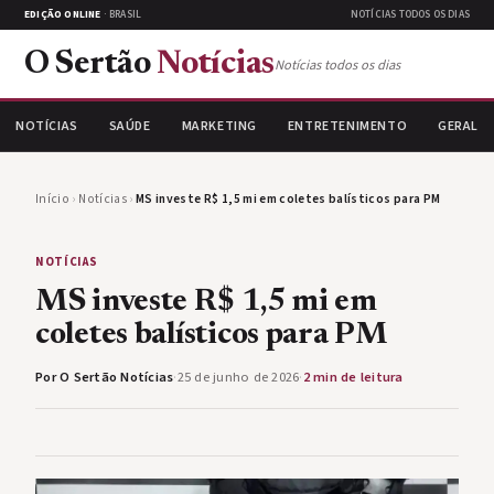
EDIÇÃO ONLINE
· BRASIL
NOTÍCIAS TODOS OS DIAS
O Sertão
Notícias
Notícias todos os dias
NOTÍCIAS
SAÚDE
MARKETING
ENTRETENIMENTO
GERAL
Início
›
Notícias
›
MS investe R$ 1,5 mi em coletes balísticos para PM
NOTÍCIAS
MS investe R$ 1,5 mi em
coletes balísticos para PM
Por O Sertão Notícias
·
25 de junho de 2026
·
2 min de leitura