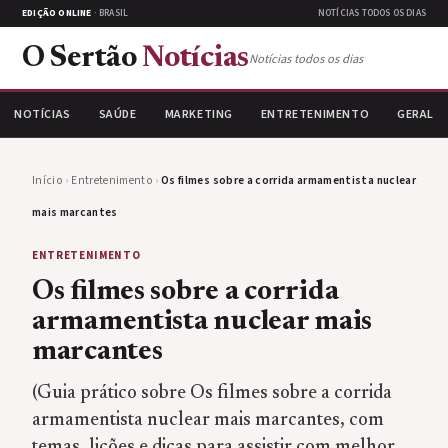
EDIÇÃO ONLINE
· BRASIL
NOTÍCIAS TODOS OS DIAS
O Sertão
Notícias
Notícias todos os dias
NOTÍCIAS
SAÚDE
MARKETING
ENTRETENIMENTO
GERAL
Início
›
Entretenimento
›
Os filmes sobre a corrida armamentista nuclear
mais marcantes
ENTRETENIMENTO
Os filmes sobre a corrida
armamentista nuclear mais
marcantes
(Guia prático sobre Os filmes sobre a corrida
armamentista nuclear mais marcantes, com
temas, lições e dicas para assistir com melhor