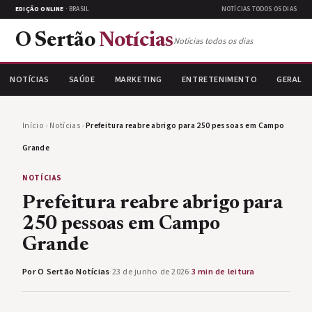
EDIÇÃO ONLINE
· BRASIL
NOTÍCIAS TODOS OS DIAS
O Sertão
Notícias
Notícias todos os dias
NOTÍCIAS
SAÚDE
MARKETING
ENTRETENIMENTO
GERAL
Início
›
Notícias
›
Prefeitura reabre abrigo para 250 pessoas em Campo
Grande
NOTÍCIAS
Prefeitura reabre abrigo para
250 pessoas em Campo
Grande
Por O Sertão Notícias
·
23 de junho de 2026
·
3 min de leitura