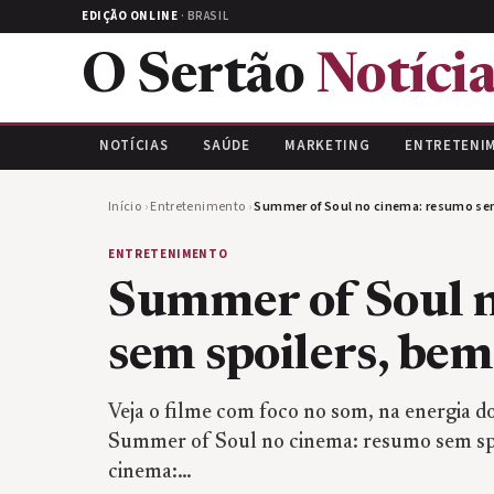
EDIÇÃO ONLINE
· BRASIL
O Sertão
Notícia
NOTÍCIAS
SAÚDE
MARKETING
ENTRETENI
Início
›
Entretenimento
›
Summer of Soul no cinema: resumo sem
ENTRETENIMENTO
Summer of Soul 
sem spoilers, bem
Veja o filme com foco no som, na energia do
Summer of Soul no cinema: resumo sem sp
cinema:…