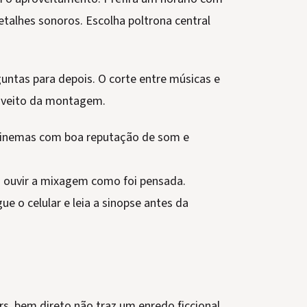
talhes sonoros. Escolha poltrona central
rguntas para depois. O corte entre músicas e
proveito da montagem.
cinemas com boa reputação de som e
a ouvir a mixagem como foi pensada.
 o celular e leia a sinopse antes da
, bem direto não traz um enredo ficcional.