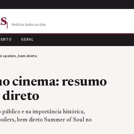
s
Notícias todos os dias
MENTO
GERAL
 spoilers, bem direto
no cinema: resumo
 direto
 público e na importância histórica,
oilers, bem direto Summer of Soul no