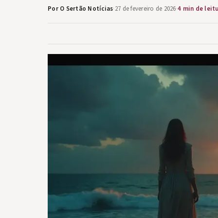
Por O Sertão Notícias
·
27 de fevereiro de 2026
·
4 min de leit