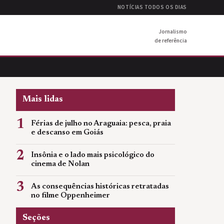
NOTÍCIAS TODOS OS DIAS
Jornalismo
de referência
Mais lidas
1
Férias de julho no Araguaia: pesca, praia
e descanso em Goiás
2
Insônia e o lado mais psicológico do
cinema de Nolan
3
As consequências históricas retratadas
no filme Oppenheimer
Seções