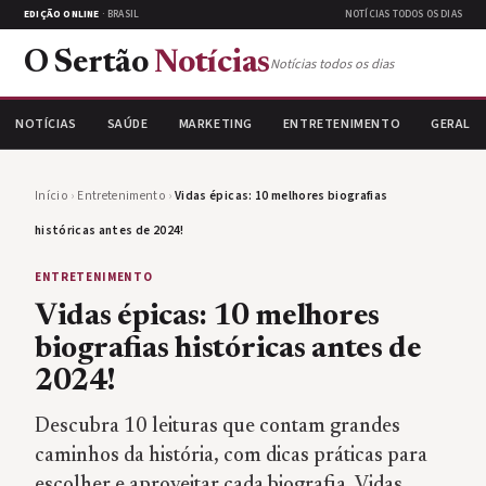
EDIÇÃO ONLINE
· BRASIL
NOTÍCIAS TODOS OS DIAS
O Sertão
Notícias
Notícias todos os dias
NOTÍCIAS
SAÚDE
MARKETING
ENTRETENIMENTO
GERAL
Início
›
Entretenimento
›
Vidas épicas: 10 melhores biografias
históricas antes de 2024!
ENTRETENIMENTO
Vidas épicas: 10 melhores
biografias históricas antes de
2024!
Descubra 10 leituras que contam grandes
caminhos da história, com dicas práticas para
escolher e aproveitar cada biografia. Vidas