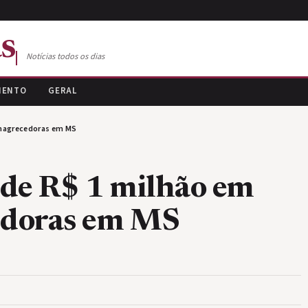
s
Notícias todos os dias
MENTO
GERAL
emagrecedoras em MS
nde R$ 1 milhão em
edoras em MS