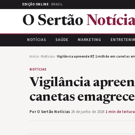
EDIÇÃO ONLINE
· BRASIL
O Sertão
Notícia
NOTÍCIAS
SAÚDE
MARKETING
ENTRETENI
Início
›
Notícias
›
Vigilância apreende R$ 1 milhão em canetas 
NOTÍCIAS
Vigilância apree
canetas emagrec
Por O Sertão Notícias
·
26 de junho de 2026
·
1 min de leitura