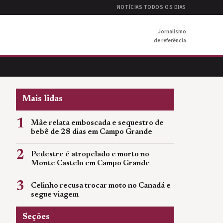
NOTÍCIAS TODOS OS DIAS
Jornalismo
de referência
Mais lidas
1
Mãe relata emboscada e sequestro de
bebê de 28 dias em Campo Grande
2
Pedestre é atropelado e morto no
Monte Castelo em Campo Grande
3
Celinho recusa trocar moto no Canadá e
segue viagem
Seções