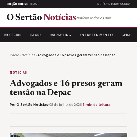
EDIÇÃO ONLINE
· BRASIL
NOTÍCIAS TODOS OS DIAS
O Sertão
Notícias
Notícias todos os dias
NOTÍCIAS
SAÚDE
MARKETING
ENTRETENIMENTO
GERAL
Início
›
Notícias
›
Advogados e 16 presos geram tensão na Depac
NOTÍCIAS
Advogados e 16 presos geram
tensão na Depac
Por O Sertão Notícias
·
08 de julho de 2026
·
3 min de leitura