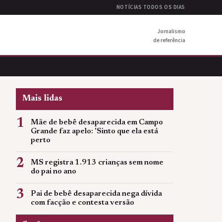
NOTÍCIAS TODOS OS DIAS
Jornalismo
de referência
Mais lidas
1
Mãe de bebê desaparecida em Campo
Grande faz apelo: 'Sinto que ela está
perto
2
MS registra 1.913 crianças sem nome
do pai no ano
3
Pai de bebê desaparecida nega dívida
com facção e contesta versão