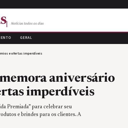
s
Notícias todos os dias
MENTO
GERAL
mios e ofertas imperdíveis
omemora aniversário
ertas imperdíveis
da Premiada” para celebrar seu
odutos e brindes para os clientes. A