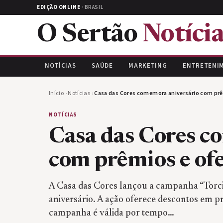
EDIÇÃO ONLINE
· BRASIL
O Sertão
Notícia
NOTÍCIAS
SAÚDE
MARKETING
ENTRETENI
Início
›
Notícias
›
Casa das Cores comemora aniversário com prê
NOTÍCIAS
Casa das Cores c
com prêmios e of
A Casa das Cores lançou a campanha “Torci
aniversário. A ação oferece descontos em pr
campanha é válida por tempo…