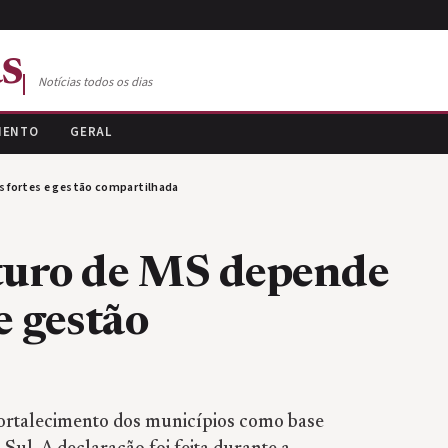
s
Notícias todos os dias
MENTO
GERAL
es fortes e gestão compartilhada
uturo de MS depende
e gestão
ortalecimento dos municípios como base