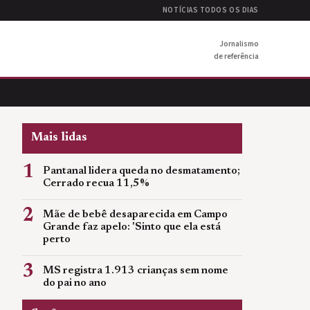
NOTÍCIAS TODOS OS DIAS
Jornalismo
de referência
Mais lidas
1
Pantanal lidera queda no desmatamento;
Cerrado recua 11,5%
2
Mãe de bebê desaparecida em Campo
Grande faz apelo: 'Sinto que ela está
perto
3
MS registra 1.913 crianças sem nome
do pai no ano