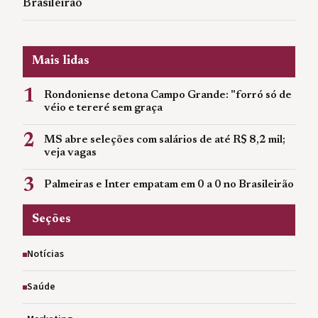
Brasileirão
Mais lidas
1
Rondoniense detona Campo Grande: "forró só de
véio e tereré sem graça
2
MS abre seleções com salários de até R$ 8,2 mil;
veja vagas
3
Palmeiras e Inter empatam em 0 a 0 no Brasileirão
Seções
Notícias
Saúde