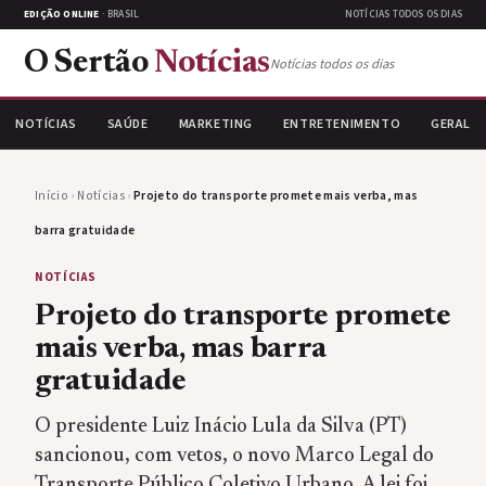
EDIÇÃO ONLINE
· BRASIL
NOTÍCIAS TODOS OS DIAS
O Sertão
Notícias
Notícias todos os dias
NOTÍCIAS
SAÚDE
MARKETING
ENTRETENIMENTO
GERAL
Início
›
Notícias
›
Projeto do transporte promete mais verba, mas
barra gratuidade
NOTÍCIAS
Projeto do transporte promete
mais verba, mas barra
gratuidade
O presidente Luiz Inácio Lula da Silva (PT)
sancionou, com vetos, o novo Marco Legal do
Transporte Público Coletivo Urbano. A lei foi