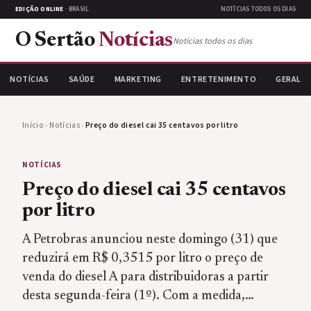
EDIÇÃO ONLINE
· BRASIL
NOTÍCIAS TODOS OS DIAS
O Sertão
Notícias
Notícias todos os dias
NOTÍCIAS
SAÚDE
MARKETING
ENTRETENIMENTO
GERAL
Início
›
Notícias
›
Preço do diesel cai 35 centavos por litro
NOTÍCIAS
Preço do diesel cai 35 centavos
por litro
A Petrobras anunciou neste domingo (31) que
reduzirá em R$ 0,3515 por litro o preço de
venda do diesel A para distribuidoras a partir
desta segunda-feira (1º). Com a medida,…