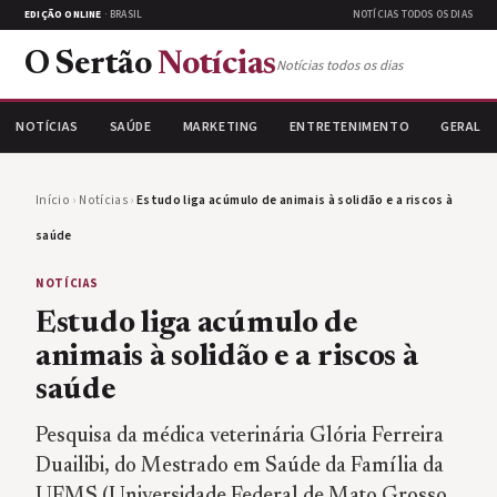
EDIÇÃO ONLINE
· BRASIL
NOTÍCIAS TODOS OS DIAS
O Sertão
Notícias
Notícias todos os dias
NOTÍCIAS
SAÚDE
MARKETING
ENTRETENIMENTO
GERAL
Início
›
Notícias
›
Estudo liga acúmulo de animais à solidão e a riscos à
saúde
NOTÍCIAS
Estudo liga acúmulo de
animais à solidão e a riscos à
saúde
Pesquisa da médica veterinária Glória Ferreira
Duailibi, do Mestrado em Saúde da Família da
UFMS (Universidade Federal de Mato Grosso