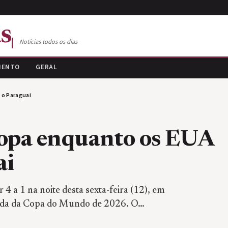
s
Notícias todos os dias
MENTO
GERAL
 o Paraguai
Copa enquanto os EUA
ai
 a 1 na noite desta sexta-feira (12), em
leada da Copa do Mundo de 2026. O…