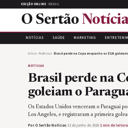
EDIÇÃO ONLINE
· BRASIL
O Sertão
Notícia
NOTÍCIAS
SAÚDE
MARKETING
ENTRETENI
Início
›
Notícias
›
Brasil perde na Copa enquanto os EUA goleiam
NOTÍCIAS
Brasil perde na 
goleiam o Paragu
Os Estados Unidos venceram o Paraguai por 4
Los Angeles, e registraram a primeira go
Por O Sertão Notícias
·
13 de junho de 2026
·
1 min de leitura