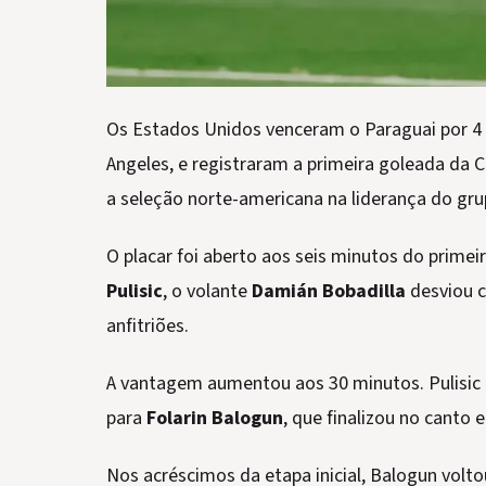
Os Estados Unidos venceram o Paraguai por 4 a
Angeles, e registraram a primeira goleada da
a seleção norte-americana na liderança do gru
O placar foi aberto aos seis minutos do prim
Pulisic
, o volante
Damián Bobadilla
desviou c
anfitriões.
A vantagem aumentou aos 30 minutos. Pulisic 
para
Folarin Balogun
, que finalizou no canto
Nos acréscimos da etapa inicial, Balogun volt