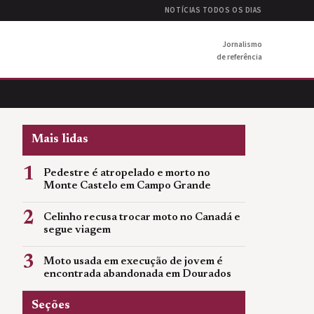
NOTÍCIAS TODOS OS DIAS
Jornalismo
de referência
Mais lidas
1
Pedestre é atropelado e morto no
Monte Castelo em Campo Grande
2
Celinho recusa trocar moto no Canadá e
segue viagem
3
Moto usada em execução de jovem é
encontrada abandonada em Dourados
Seções