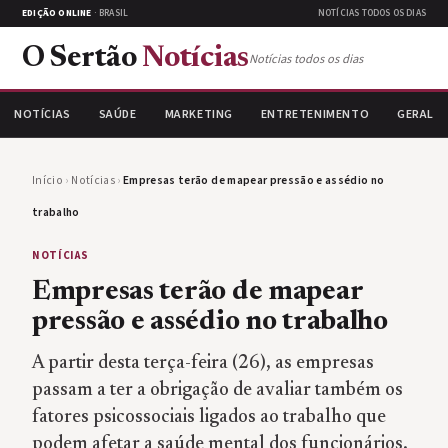
EDIÇÃO ONLINE
· BRASIL
NOTÍCIAS TODOS OS DIAS
O Sertão
Notícias
Notícias todos os dias
NOTÍCIAS
SAÚDE
MARKETING
ENTRETENIMENTO
GERAL
Início
›
Notícias
›
Empresas terão de mapear pressão e assédio no
trabalho
NOTÍCIAS
Empresas terão de mapear
pressão e assédio no trabalho
A partir desta terça-feira (26), as empresas
passam a ter a obrigação de avaliar também os
fatores psicossociais ligados ao trabalho que
podem afetar a saúde mental dos funcionários.