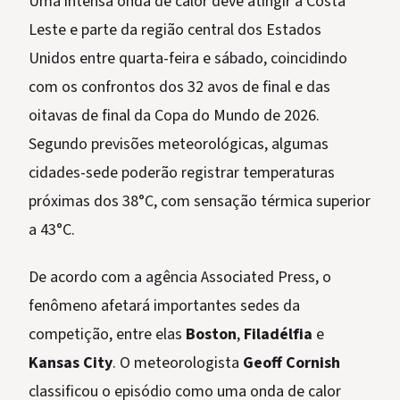
Uma intensa onda de calor deve atingir a Costa
Leste e parte da região central dos Estados
Unidos entre quarta-feira e sábado, coincidindo
com os confrontos dos 32 avos de final e das
oitavas de final da Copa do Mundo de 2026.
Segundo previsões meteorológicas, algumas
cidades-sede poderão registrar temperaturas
próximas dos 38°C, com sensação térmica superior
a 43°C.
De acordo com a agência Associated Press, o
fenômeno afetará importantes sedes da
competição, entre elas
Boston
,
Filadélfia
e
Kansas City
. O meteorologista
Geoff Cornish
classificou o episódio como uma onda de calor