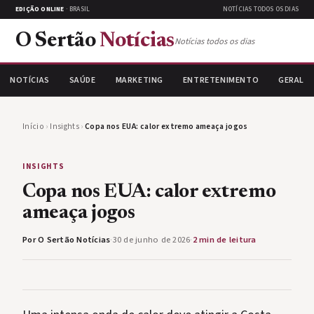
EDIÇÃO ONLINE
· BRASIL
NOTÍCIAS TODOS OS DIAS
O Sertão
Notícias
Notícias todos os dias
NOTÍCIAS
SAÚDE
MARKETING
ENTRETENIMENTO
GERAL
Início
›
Insights
›
Copa nos EUA: calor extremo ameaça jogos
INSIGHTS
Copa nos EUA: calor extremo
ameaça jogos
Por O Sertão Notícias
·
30 de junho de 2026
·
2 min de leitura