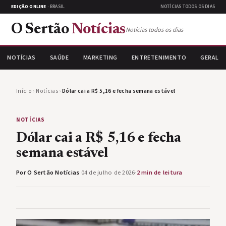
EDIÇÃO ONLINE
· BRASIL
NOTÍCIAS TODOS OS DIAS
O Sertão
Notícias
Notícias todos os dias
NOTÍCIAS
SAÚDE
MARKETING
ENTRETENIMENTO
GERAL
Início
›
Notícias
›
Dólar cai a R$ 5,16 e fecha semana estável
NOTÍCIAS
Dólar cai a R$ 5,16 e fecha
semana estável
Por O Sertão Notícias
·
04 de julho de 2026
·
2 min de leitura