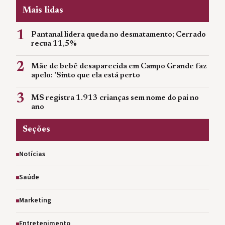
Mais lidas
1
Pantanal lidera queda no desmatamento; Cerrado
recua 11,5%
2
Mãe de bebê desaparecida em Campo Grande faz
apelo: 'Sinto que ela está perto
3
MS registra 1.913 crianças sem nome do pai no
ano
Seções
Notícias
Saúde
Marketing
Entretenimento