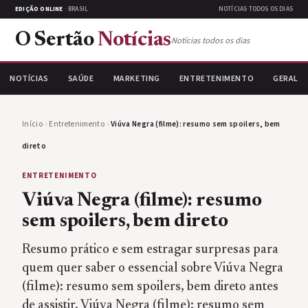
EDIÇÃO ONLINE
· BRASIL
NOTÍCIAS TODOS OS DIAS
O Sertão
Notícias
Notícias todos os dias
NOTÍCIAS
SAÚDE
MARKETING
ENTRETENIMENTO
GERAL
Início
›
Entretenimento
›
Viúva Negra (filme): resumo sem spoilers, bem
direto
ENTRETENIMENTO
Viúva Negra (filme): resumo
sem spoilers, bem direto
Resumo prático e sem estragar surpresas para
quem quer saber o essencial sobre Viúva Negra
(filme): resumo sem spoilers, bem direto antes
de assistir. Viúva Negra (filme): resumo sem